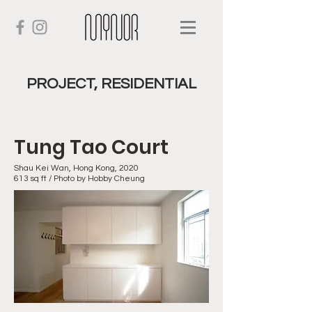
PROJECT, RESIDENTIAL
Tung Tao Court
Shau Kei Wan, Hong Kong, 2020
613 sq ft / Photo by Hobby Cheung