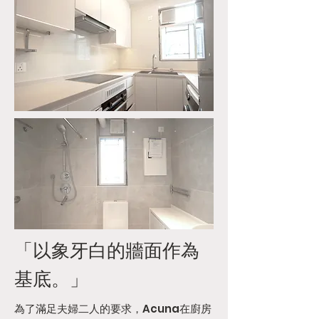
「以象牙白的牆面作為
基底。」
為了滿足夫婦二人的要求，Acuna在廚房